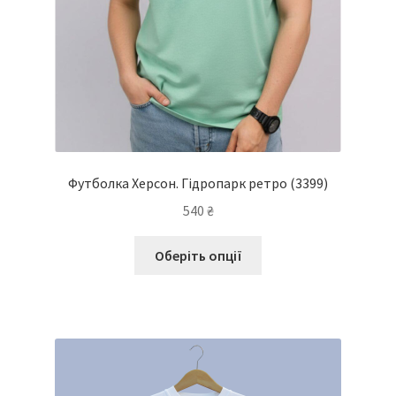
Футболка Херсон. Гідропарк ретро
(3399)
540
₴
Цей
Оберіть опції
товар
має
кілька
варіантів.
Параметри
можна