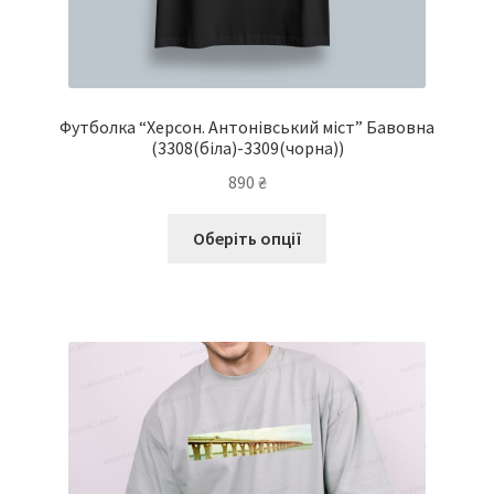
Футболка “Херсон. Антонівський міст” Бавовна
(3308(біла)-3309(чорна))
890
₴
Цей
Оберіть опції
товар
має
кілька
варіантів.
Параметри
можна
вибрати
на
сторінці