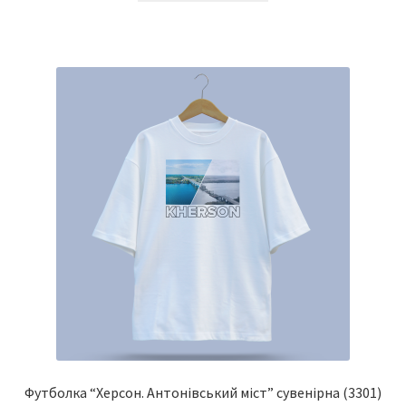
має
кілька
варіантів.
Параметри
можна
вибрати
на
сторінці
товару
Футболка “Херсон. Антонівський міст” сувенірна
(3301)