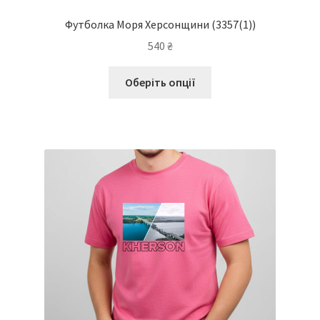
Футболка Моря Херсонщини
(3357(1))
540
₴
Цей
Оберіть опції
товар
має
кілька
варіантів.
Параметри
можна
вибрати
на
сторінці
товару