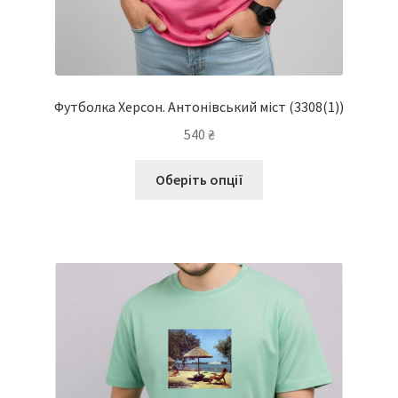
Футболка Херсон. Антонівський міст
(3308(1))
540
₴
Цей
Оберіть опції
товар
має
кілька
варіантів.
Параметри
можна
вибрати
на
сторінці
товару