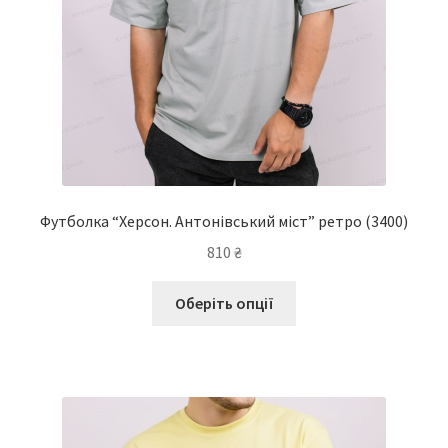
товару
Футболка “Херсон. Антонівський міст” ретро
(3400)
810
₴
Цей
Оберіть опції
товар
має
кілька
варіантів.
Параметри
можна