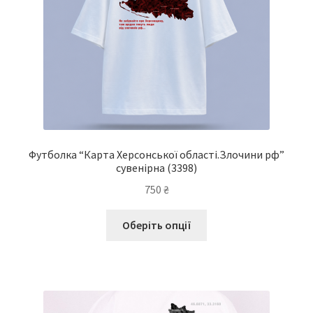
Футболка “Карта Херсонської області.Злочини рф”
сувенірна (3398)
750
₴
Цей
Оберіть опції
товар
має
кілька
варіантів.
Параметри