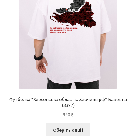
можна
вибрати
на
сторінці
товару
Футболка “Херсонська область. Злочини рф” Бавовна
(3397)
990
₴
Цей
Оберіть опції
товар