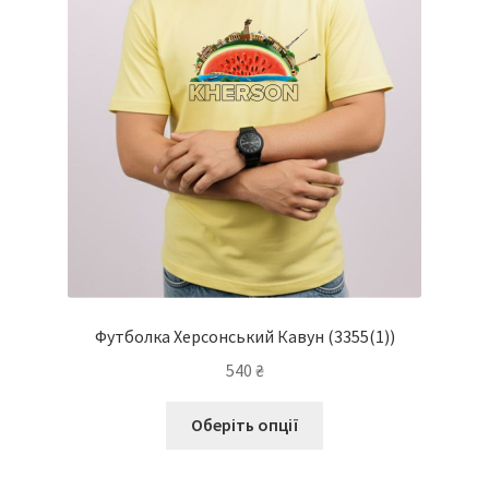
вибрати
на
сторінці
товару
Футболка Херсонський Кавун
(3355(1))
540
₴
Цей
Оберіть опції
товар
має