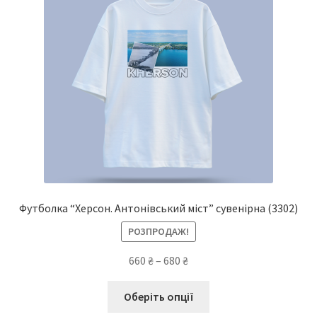
вибрати
на
сторінці
товару
Футболка “Херсон. Антонівський міст” сувенірна
(3302)
РОЗПРОДАЖ!
Діапазон
660
₴
–
680
₴
цін:
Цей
від
Оберіть опції
товар
660 ₴