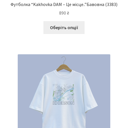
Футболка “Kakhovka DAM – Це місце..”Бавовна
(3383)
890
₴
Цей
Оберіть опції
товар
має
кілька
варіантів.
Параметри
можна
вибрати
на
сторінці
товару