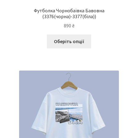
Футболка Чорнобаївка Бавовна
(3376(чорна)-3377(біла))
890
₴
Цей
Оберіть опції
товар
має
кілька
варіантів.
Параметри
можна
вибрати
на
сторінці
товару