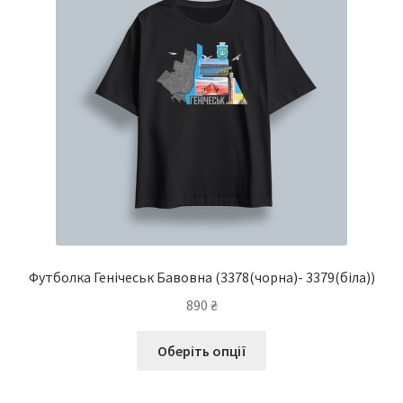
вибрати
на
сторінці
товару
Футболка Генічеськ Бавовна
(3378(чорна)- 3379(біла))
890
₴
Цей
Оберіть опції
товар
має