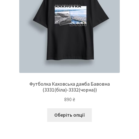
на
сторінці
товару
Футболка Каховська дамба Бавовна
(3331(біла)-3332(чорна))
890
₴
Цей
Оберіть опції
товар
має
кілька