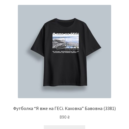
варіантів.
Параметри
можна
вибрати
на
сторінці
товару
Футболка “Я вже на ГЕСі. Каховка” Бавовна
(3381)
890
₴
Цей