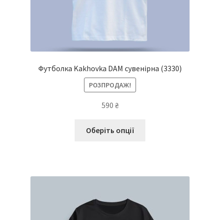
Футболка Kakhovka DAM сувенірна
(3330)
РОЗПРОДАЖ!
590
₴
Цей
Оберіть опції
товар
має
кілька
варіантів.
Параметри
можна
вибрати