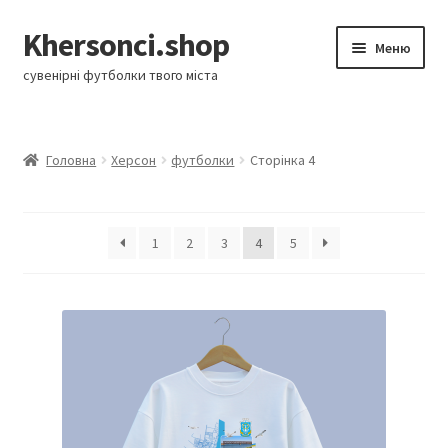
Khersonci.shop
Перейти
Перейти
Меню
до
до
сувенірні футболки твого міста
навігації
контенту
Розгор
Shop
вкладе
Головна
Херсон
футболки
Сторінка 4
меню
Про нас
Оплата та доставка
1
2
3
4
5
Контакти