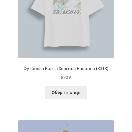
товару
Футболка Карта Херсона Бавовна
(3313)
890
₴
Цей
Оберіть опції
товар
має
кілька
варіантів.
Параметри